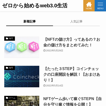
ゼロから始めるweb3.0生活
HOME
MENU
新着記事
人気記事
【NFTの儲け方】ってあるの？お
NFT
金の儲け方をまとめてみた！
2022年5月29日
【たった３STEP】コインチェッ
NFT
クの口座開設を解説！【おまけあ
り！】
2022年5月14日
NFTゲーム歩いて稼ぐSTEPN【自
ゲーム
分を守り稼ぐ情報を公開！】